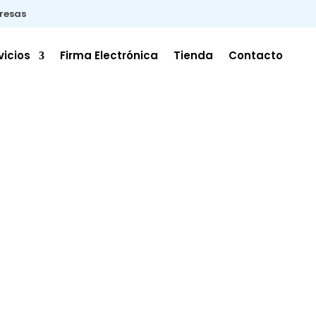
resas
vicios
Firma Electrónica
Tienda
Contacto
OGIA
istrativa,
UMANO
,
, asesoría,