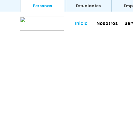
Personas
Estudiantes
Emp
Inicio
Nosotros
Ser
Consultoría Integral:
EDUCACIÓN Y TECNOL
Optimizamos la gestión admin
y potenciamos el
TALENTO H
con
formación especializada