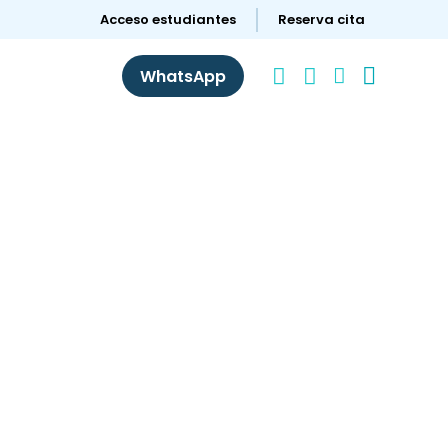
Acceso estudiantes
Reserva cita




WhatsApp